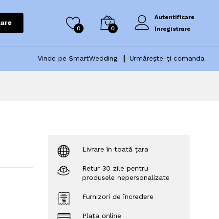
Autentificare
are
0
0
Înregistrare
Vinde pe SmartWedding
Urmărește-ți comanda
Livrare în toată țara
Retur 30 zile pentru
produsele nepersonalizate
Furnizori de încredere
Plata online