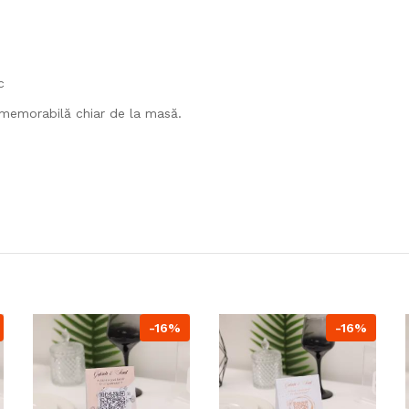
c
ă memorabilă chiar de la masă.
-16%
-16%