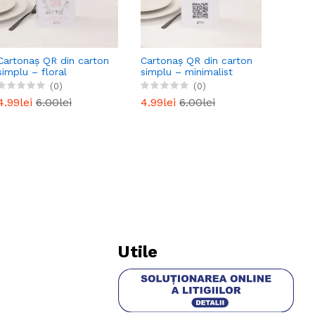
QR Mo
Premiu
cu Aut
Cartonaș QR din carton
Cartonaș QR din carton
19.00
simplu – floral
simplu – minimalist
(0)
(0)
4.99lei
6.00lei
4.99lei
6.00lei
Utile