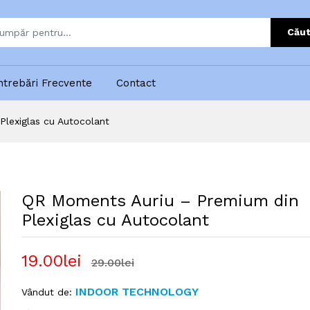
Căut
ntrebări Frecvente
Contact
lexiglas cu Autocolant
QR Moments Auriu – Premium din
Plexiglas cu Autocolant
19.00lei
29.00lei
INDOOR TECHNOLOGY
Vândut de: