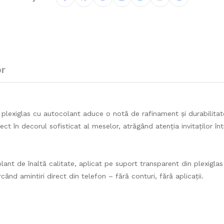
or
plexiglas cu autocolant aduce o notă de rafinament și durabilitat
ct în decorul sofisticat al meselor, atrăgând atenția invitaților î
nt de înaltă calitate, aplicat pe suport transparent din plexigla
când amintiri direct din telefon – fără conturi, fără aplicații.