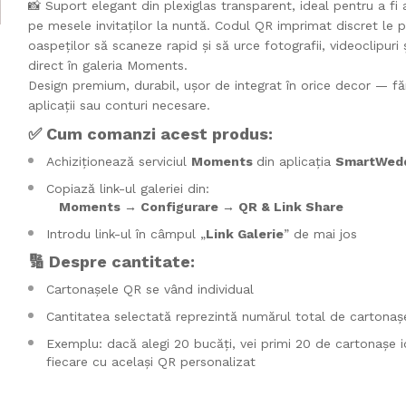
📸 Suport elegant din plexiglas transparent, ideal pentru a fi
pe mesele invitaților la nuntă. Codul QR imprimat discret le 
oaspeților să scaneze rapid și să urce fotografii, videoclipuri
direct în galeria Moments.
Design premium, durabil, ușor de integrat în orice decor — fă
aplicații sau conturi necesare.
✅ Cum comanzi acest produs:
Achiziționează serviciul
Moments
din aplicația
SmartWed
Copiază link-ul galeriei din:
Moments → Configurare → QR & Link Share
Introdu link-ul în câmpul „
Link Galerie
” de mai jos
🔢 Despre cantitate:
Cartonașele QR se vând individual
Cantitatea selectată reprezintă numărul total de cartonaș
Exemplu: dacă alegi 20 bucăți, vei primi 20 de cartonașe i
fiecare cu același QR personalizat