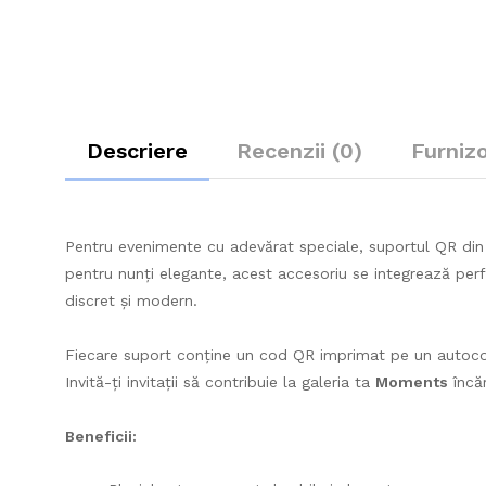
Descriere
Recenzii (0)
Furniz
Pentru evenimente cu adevărat speciale, suportul QR din 
pentru nunți elegante, acest accesoriu se integrează perfe
discret și modern.
Fiecare suport conține un cod QR imprimat pe un autocola
Invită-ți invitații să contribuie la galeria ta
Moments
încăr
Beneficii: