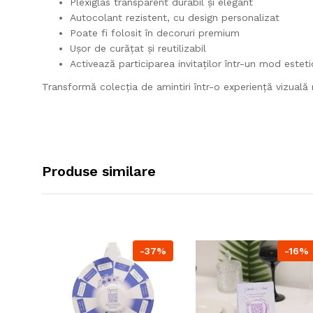
Plexiglas transparent durabil și elegant
Autocolant rezistent, cu design personalizat
Poate fi folosit în decoruri premium
Ușor de curățat și reutilizabil
Activează participarea invitaților într-un mod esteti
Transformă colecția de amintiri într-o experiență vizual
Produse similare
-37%
-16%