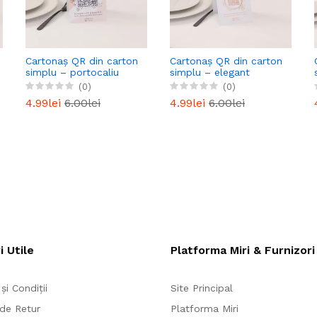
Cartonaș QR din carton
Cartonaș QR din carton
simplu – portocaliu
simplu – elegant
(0)
(0)
4.99lei
6.00lei
4.99lei
6.00lei
i Utile
Platforma Miri & Furnizori
și Condiții
Site Principal
 de Retur
Platforma Miri