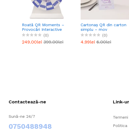
Roată QR Moments –
Cartonaș QR din carton
Provocări Interactive
simplu – mov
(0)
(0)
249.00lei
399.00lei
4.99lei
6.00lei
Contactează-ne
Link-ur
Sună-ne 24/7
Termeni 
0750488948
Politica