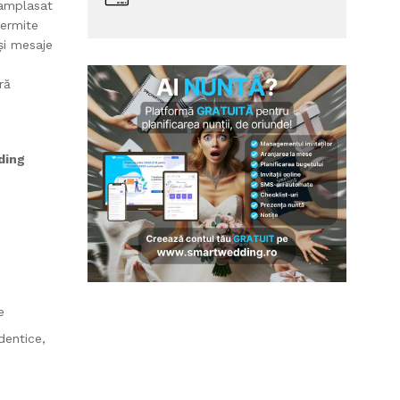
 amplasat
permite
 și mesaje
ră
ding
e
dentice,