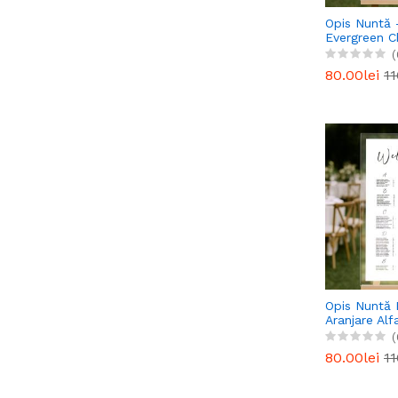
Opis Nuntă
Evergreen 
(
80.00lei
11
Opis Nuntă 
Aranjare Alf
Design Simp
(
80.00lei
11