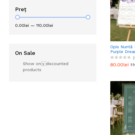
Preț
0.00lei
—
110.00lei
Opis Nuntă 
Purple Dre
On Sale
(
Show only discounted
80.00lei
11
products