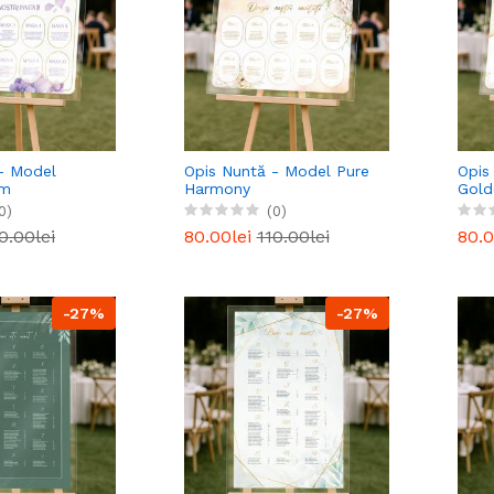
- Model
Opis Nuntă - Model Pure
Opis
am
Harmony
Gold
0)
(0)
0.00lei
80.00lei
110.00lei
80.0
-27%
-27%