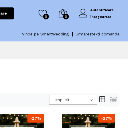
Autentificare
are
0
0
Înregistrare
Vinde pe SmartWedding
Urmărește-ți comanda
Implicit
-27%
-27%