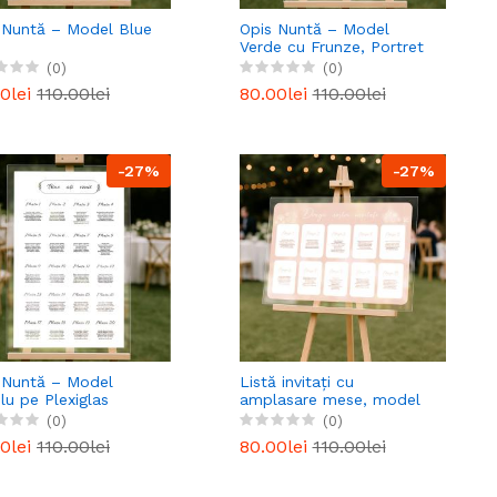
 Nuntă – Model Blue
Opis Nuntă – Model
Verde cu Frunze, Portret
Alfabetic
(0)
(0)
0lei
110.00lei
80.00lei
110.00lei
-27%
-27%
 Nuntă – Model
Listă invitați cu
lu pe Plexiglas
amplasare mese, model
sparent
peach - Opis nuntă
(0)
(0)
personalizat
0lei
110.00lei
80.00lei
110.00lei