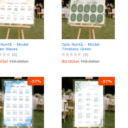
 Nuntă - Model
Opis Nuntă - Model
en Waves
Timeless Green
(0)
(0)
0lei
110.00lei
80.00lei
110.00lei
-27%
-27%