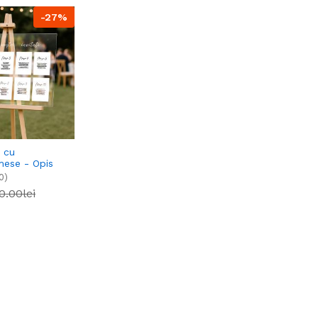
-27%
i cu
mese - Opis
nalizat
0)
0.00lei