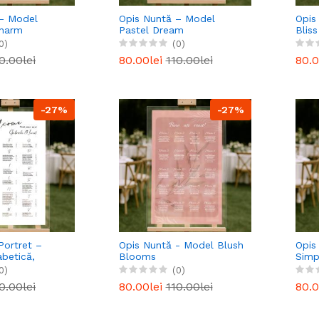
 – Model
Opis Nuntă – Model
Opis
Charm
Pastel Dream
Bliss
0)
(0)
0.00lei
80.00lei
110.00lei
80.0
-27%
-27%
Portret –
Opis Nuntă - Model Blush
Opis
abetică,
Blooms
Simp
lu
Tran
0)
(0)
0.00lei
80.00lei
110.00lei
80.0