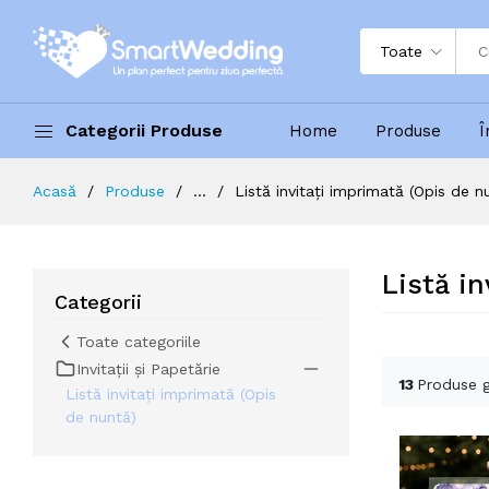
Toate
Categorii Produse
Home
Produse
Î
Acasă
Produse
...
Listă invitați imprimată (Opis de n
Listă i
Categorii
Toate categoriile
Invitații și Papetărie
13
Produse g
Listă invitați imprimată (Opis
de nuntă)