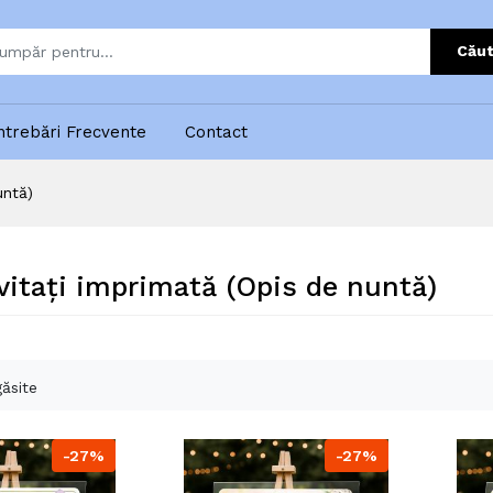
Căut
ntrebări Frecvente
Contact
untă)
nvitați imprimată (Opis de nuntă)
ăsite
-27%
-27%