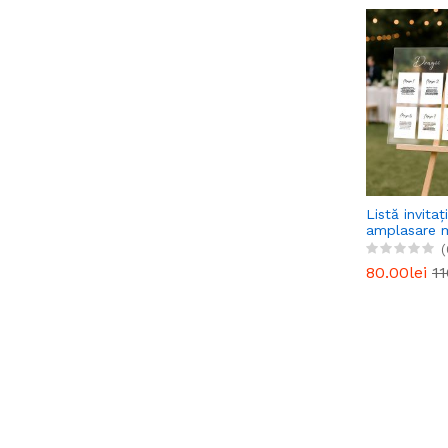
Listă invitaț
amplasare 
nuntă perso
(
80.00lei
11