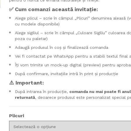
✅ Cum comanzi această invitație:
Alege plicul – scrie în câmpul „Plicuri” denumirea aleasă (
cu modele disponibile)
Alege sigiliul – scrie în câmpul „Culoare Sigiliu” culoarea do
poza cu paletar)
Adaugă produsul în coș și finalizează comanda
Vei fi contactat pe WhatsApp pentru a stabili textul final al
Îți vom trimite un mock-up digital (preview) pentru aproba
După confirmare, invitațiile intră în print și producție
⚠️
Important:
După intrarea în producție,
comanda nu mai poate fi anul
returnată
, deoarece produsul este personalizat special pe
Plicuri