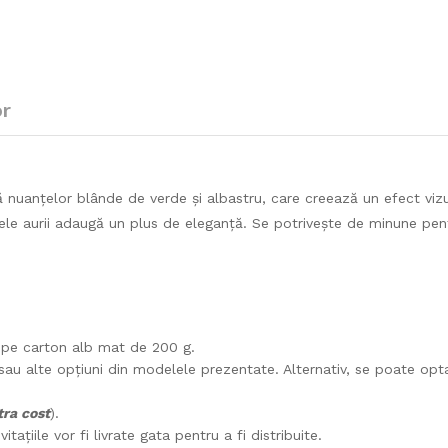
or
ă nuanțelor blânde de verde și albastru, care creează un efect viz
ntele aurii adaugă un plus de eleganță. Se potrivește de minune pen
ă pe carton alb mat de 200 g.
 sau alte opțiuni din modelele prezentate. Alternativ, se poate opt
tra cost
).
țiile vor fi livrate gata pentru a fi distribuite.