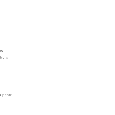
ual
tru o
a pentru