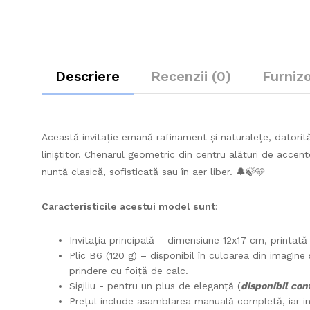
Descriere
Recenzii (0)
Furniz
Această invitație emană rafinament și naturalețe, datorit
liniștitor. Chenarul geometric din centru alături de acce
nuntă clasică, sofisticată sau în aer liber. 🔔🍃🩵
Caracteristicile acestui model sunt
:
Invitația principală – dimensiune 12x17 cm, printat
Plic B6 (120 g) – disponibil în culoarea din imagine
prindere cu foiță de calc.
Sigiliu - pentru un plus de eleganță (
disponibil con
Prețul include asamblarea manuală completă, iar invita