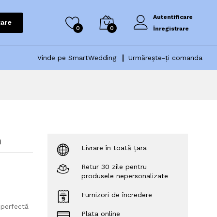
Autentificare
are
0
0
Înregistrare
Vinde pe SmartWedding
Urmărește-ți comanda
m
Livrare în toată țara
Retur 30 zile pentru
produsele nepersonalizate
Furnizori de încredere
 perfectă
Plata online