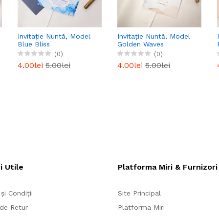
Invitație Nuntă, Model
Invitație Nuntă, Model
Blue Bliss
Golden Waves
(0)
(0)
4.00lei
5.00lei
4.00lei
5.00lei
i Utile
Platforma Miri & Furnizori
și Condiții
Site Principal
 de Retur
Platforma Miri